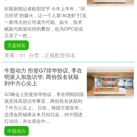
封面新闻记者欧阳宏宇 今年上半年，“词
元经济”的爆火，让一个人靠“AI龙虾”打造
一家伟大的公司成为可能。如今，技术
赋能与政策扶持的叠加，也为OPC创业
又添了一把....
天盈财富
查看：
61
分类：
正规配资排名
牛股动力 拒签G7排华协议, 李在
明派人加急访华, 两份投名状敲
到中方心尖上
G7峰会上拒签排华协议，李在明刚回国
就安排高层访华事宜，两份投名状敲到
了中方心尖上。 日前，韩国方面宣布，
总理金民锡将从本月22日起，对中国进
行访问，并出席在中....
牛股动力