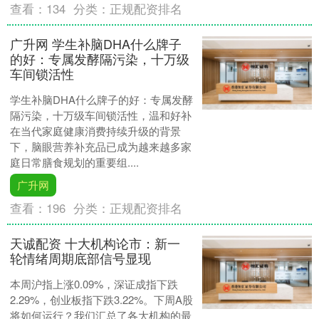
查看：
134
分类：
正规配资排名
广升网 学生补脑DHA什么牌子
的好：专属发酵隔污染，十万级
车间锁活性
学生补脑DHA什么牌子的好：专属发酵
隔污染，十万级车间锁活性，温和好补
在当代家庭健康消费持续升级的背景
下，脑眼营养补充品已成为越来越多家
庭日常膳食规划的重要组....
广升网
查看：
196
分类：
正规配资排名
天诚配资 十大机构论市：新一
轮情绪周期底部信号显现
本周沪指上涨0.09%，深证成指下跌
2.29%，创业板指下跌3.22%。下周A股
将如何运行？我们汇总了各大机构的最