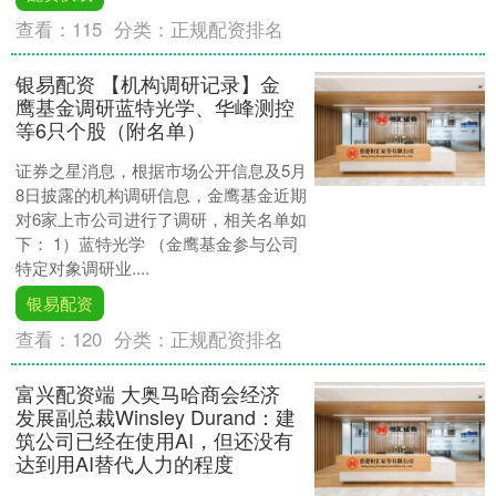
查看：
115
分类：
正规配资排名
银易配资 【机构调研记录】金
鹰基金调研蓝特光学、华峰测控
等6只个股（附名单）
证券之星消息，根据市场公开信息及5月
8日披露的机构调研信息，金鹰基金近期
对6家上市公司进行了调研，相关名单如
下： 1）蓝特光学 （金鹰基金参与公司
特定对象调研业....
银易配资
查看：
120
分类：
正规配资排名
富兴配资端 大奥马哈商会经济
发展副总裁Winsley Durand：建
筑公司已经在使用AI，但还没有
达到用AI替代人力的程度