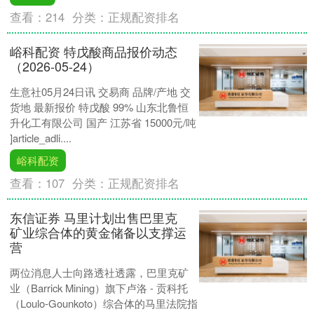
查看：
214
分类：
正规配资排名
峪科配资 特戊酸商品报价动态
（2026-05-24）
生意社05月24日讯 交易商 品牌/产地 交
货地 最新报价 特戊酸 99% 山东北鲁恒
升化工有限公司 国产 江苏省 15000元/吨
]article_adli....
峪科配资
查看：
107
分类：
正规配资排名
东信证券 马里计划出售巴里克
矿业综合体的黄金储备以支撑运
营
两位消息人士向路透社透露，巴里克矿
业（Barrick Mining）旗下卢洛 - 贡科托
（Loulo-Gounkoto）综合体的马里法院指