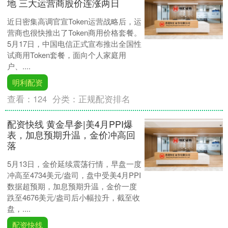
地 三大运营商股价连涨两日
近日密集高调官宣Token运营战略后，运
营商也很快推出了Token商用价格套餐。
5月17日，中国电信正式宣布推出全国性
试商用Token套餐，面向个人家庭用
户、....
明利配资
查看：
124
分类：
正规配资排名
配资快线 黄金早参|美4月PPI爆
表，加息预期升温，金价冲高回
落
5月13日，金价延续震荡行情，早盘一度
冲高至4734美元/盎司，盘中受美4月PPI
数据超预期，加息预期升温，金价一度
跌至4676美元/盎司后小幅拉升，截至收
盘，....
配资快线