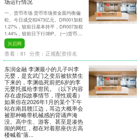
场运行情况
一、货币市场 货币市场资金面均衡偏
松。今日成交82473亿元。DR001加权
1.27%，较前日基本持平，DR007加权
1.44%，较前日下行3BP。 (一)货币....
兴启网
查看：
81
分类：
正规配资排名
东润金融 李渊最小的儿子叫李
元婴，是玄武门之变后被软禁生
下来的，李渊临死前把6岁的李
元婴托孤给李世民。（以下内容
存在虚拟故事情节，理性观看）
如果你在2026年1月的某个下午
站在南昌赣江边，耳边大概率会
被那种略带机械感的背诵声淹
没。高中生、游客、甚至是凑热
闹的网红，都在对着那座仿古高
楼喊着“落...