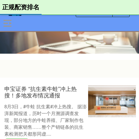
正规配资排名
申宝证券 “抗生素牛蛙”冲上热
搜！多地发布情况通报
8月3日，#牛蛙 抗生素#冲上热搜。 据澎
湃新闻报道，历时一个月溯源调查发
现，部分地方的牛蛙养殖、厂家制作包
装、商家销售……整个产销链条的抗生
素检测把关都形同虚....