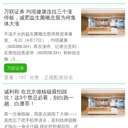
万联证券 均瑶健康连拉三个涨
停板，减肥益生菌概念股为何集
体大涨
不温不火的益生菌概念股突然迎来爆
发。 今日（4月17日），均瑶健康
（605388.SH）再次涨停。记者注意到，
近期包括美诺华（603538.SH）和科拓生
物（3....
万联证券
查看：
157
分类：
正规配资排名
诚利和 在北京做核磁最怕踩
坑！这3个禁忌必看，别白跑一
趟、白遭罪！
第一次做核磁，我差点就闯了大祸——
居然忘了把手机带进去，直到技师提醒
才惊出一身冷汗😱 现在想想都后怕，还