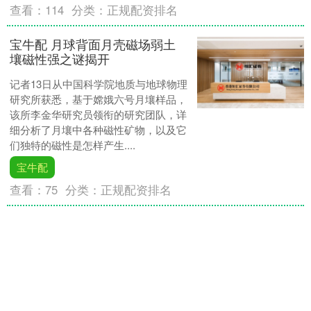
查看：
114
分类：
正规配资排名
宝牛配 月球背面月壳磁场弱土
壤磁性强之谜揭开
记者13日从中国科学院地质与地球物理
研究所获悉，基于嫦娥六号月壤样品，
该所李金华研究员领衔的研究团队，详
细分析了月壤中各种磁性矿物，以及它
们独特的磁性是怎样产生....
宝牛配
查看：
75
分类：
正规配资排名
柳荷投资 中国工程院院刊发布
片仔癀防治脂肪性肝炎作用机制
受关注
近日，中国工程院院刊主刊
《Engineering》通过其公众号平台发布
的文章显示，香港中文大学于君教授团