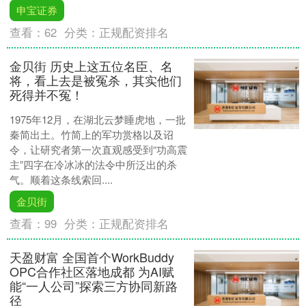
申宝证券
查看：
62
分类：
正规配资排名
金贝街 历史上这五位名臣、名
将，看上去是被冤杀，其实他们
死得并不冤！
1975年12月，在湖北云梦睡虎地，一批
秦简出土。竹简上的军功赏格以及诏
令，让研究者第一次直观感受到“功高震
主”四字在冷冰冰的法令中所泛出的杀
气。顺着这条线索回....
金贝街
查看：
99
分类：
正规配资排名
天盈财富 全国首个WorkBuddy
OPC合作社区落地成都 为AI赋
能“一人公司”探索三方协同新路
径