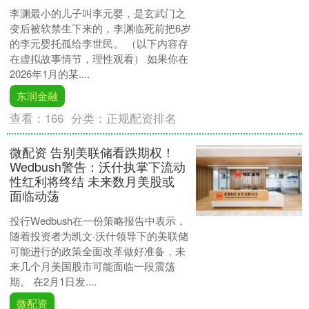
李渊最小的儿子叫李元婴，是玄武门之
变后被软禁生下来的，李渊临死前把6岁
的李元婴托孤给李世民。 （以下内容存
在虚拟故事情节，理性观看） 如果你在
2026年1月的某....
东润金融
查看：
166
分类：
正规配资排名
微配资 告别美联储看跌期权！
Wedbush警告：沃什执掌下流动
性红利将终结 未来数月美股或
面临动荡
投行Wedbush在一份策略报告中表示，
随着投资者为凯文·沃什领导下的美联储
可能进行的政策全面改革做好准备，未
来几个月美国股市可能面临一段震荡
期。 在2月1日发....
微配资