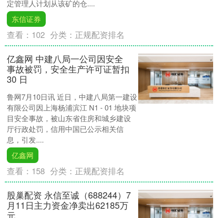
定管理人计划从该矿的仓....
东信证券
查看：
102
分类：
正规配资排名
亿鑫网 中建八局一公司因安全
事故被罚，安全生产许可证暂扣
30 日
鲁网7月10日讯 近日，中建八局第一建设
有限公司因上海杨浦滨江 N1 - 01 地块项
目安全事故，被山东省住房和城乡建设
厅行政处罚，信用中国已公示相关信
息，引发....
亿鑫网
查看：
158
分类：
正规配资排名
股巢配资 永信至诚（688244）7
月11日主力资金净卖出62185万
元