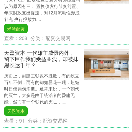
认为原因有三： 置换债发行节奏前置、
年末财政支出提速，对12月流动性形成
补充 央行投放力....
米涂配资
查看：
208
分类：
配资交易网
天盈资本 一代雄主威慑内外，
留下巨作我们受益匪浅，却被抹
黑长达千年？
历史上，封建王朝数不胜数，有的屹立
百年不倒，而有的却如昙花一现，短短
时日便匆匆消逝。通常来说，一个朝代
的灭亡，大多是由于统治者的昏庸无
能，然而有一个朝代的灭亡，....
天盈资本
查看：
91
分类：
配资交易网