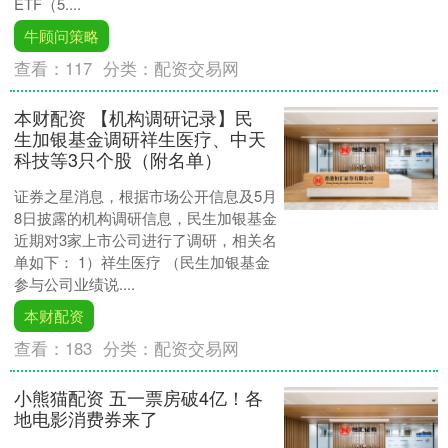
ETF（5....
牛顾问策略
查看：
117
分类：
配资交易网
本财配资 【机构调研记录】民
生加银基金调研祥生医疗、中天
科技等3只个股（附名单）
证券之星消息，根据市场公开信息及5月
8日披露的机构调研信息，民生加银基金
近期对3家上市公司进行了调研，相关名
单如下： 1）祥生医疗 （民生加银基金
参与公司业绩说....
本财配资
查看：
183
分类：
配资交易网
小熊猫配资 五一票房破4亿！各
地电影消费券来了