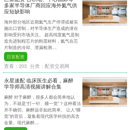
多家半导体厂商回应海外氦气供
应短缺影响
海外部分地区近期氦气生产停滞或被实
施出口管制，对半导体生产造成的潜在
影响受到市场关注。 超高纯度氦气是制
造先进制程芯片的刚需材料，氦气在芯
片制造的冷却、泄漏检测....
巨富配资
查看：
203
分类：
配资交易网
永星速配 临床医生必看，麻醉
学导师高清视频讲解合集
麻醉 对于麻醉，很多人都会简单地认
为，不就是“打一针、睡一觉”？这种看法
并不确切。麻醉远非如此简单。 让人“睡
觉”的背后，凝集着现代医学科技的高含
金量。现代麻醉....