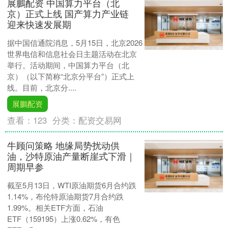
展鵬配资 中国算力平台（北
京）正式上线 国产算力产业链
迎来快速发展期
据中国信通院消息，5月15日，北京2026
世界电信和信息社会日主题活动在北京
举行。活动期间，中国算力平台（北
京）（以下简称“北京分平台”）正式上
线。目前，北京分....
展鵬配资
查看：
123
分类：
配资交易网
牛顾问策略 地缘局势扰动供
油，沙特原油产量断崖式下滑｜
周期早参
截至5月13日，WTI原油期货6月合约跌
1.14%，布伦特原油期货7月合约跌
1.99%。相关ETF方面，石油
ETF（159195）上涨0.62%，有色