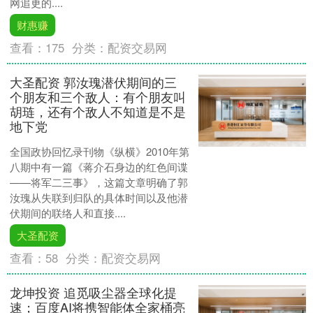
网追更的....
财惠赚
查看：
175
分类：
配资交易网
大圣配资 郭汝瑰潜伏期间的三
个朋友和三个敌人：有个朋友叫
胡琏，还有个敌人不知道是不是
地下党
全国政协回忆录刊物《纵横》2010年第
八期中有一篇《蒋介石身边的红色间谍
——将军二三事》，这篇文章明确了郭
汝瑰从失联到归队的具体时间以及他潜
伏期间的联络人和直接....
大圣配资
查看：
58
分类：
配资交易网
龙坤投资 追觅吸尘器全球化提
速；百度AI将携智能体全家桶亮