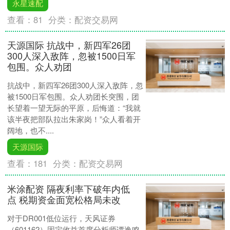
永星速配
查看：
81
分类：
配资交易网
天源国际 抗战中，新四军26团
300人深入敌阵，忽被1500日军
包围。众人劝团
抗战中，新四军26团300人深入敌阵，忽
被1500日军包围。众人劝团长突围，团
长望着一望无际的平原，后悔道：“我就
该半夜把部队拉出朱家岗！”众人看着开
阔地，也不....
天源国际
查看：
181
分类：
配资交易网
米涂配资 隔夜利率下破年内低
点 税期资金面宽松格局未改
对于DR001低位运行，天风证券
（601162）固定收益首席分析师谭逸鸣