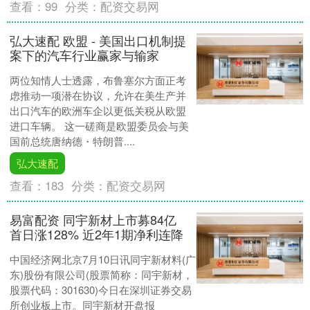
查看：
99
分类：
配资交易网
弘大速配 欧盟 - 美国出口机制提
案下的汽车行业赢家与输家
两位知情人士透露，布鲁塞尔方面正考
虑推动一项潜在协议，允许在美生产并
出口汽车的欧洲车企以更低关税从欧盟
进口车辆。 这一磋商是欧盟委员会与美
国前总统唐纳德・特朗普....
弘大速配
查看：
183
分类：
配资交易网
易富配资 同宇新材上市募84亿
首日涨128% 近2年1期净利连降
中国经济网北京7月10日讯同宇新材料(广
东)股份有限公司(股票简称：同宇新材，
股票代码：301630)今日在深圳证券交易
所创业板上市。同宇新材开盘报