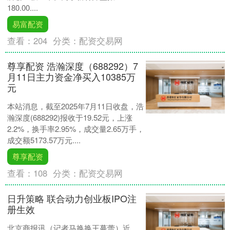
180.00....
易富配资
查看：
204
分类：
配资交易网
尊享配资 浩瀚深度（688292）7
月11日主力资金净买入10385万
元
本站消息，截至2025年7月11日收盘，浩
瀚深度(688292)报收于19.52元，上涨
2.2%，换手率2.95%，成交量2.65万手，
成交额5173.57万元....
尊享配资
查看：
108
分类：
配资交易网
日升策略 联合动力创业板IPO注
册生效
北京商报讯（记者马换换王蔓蕾）近