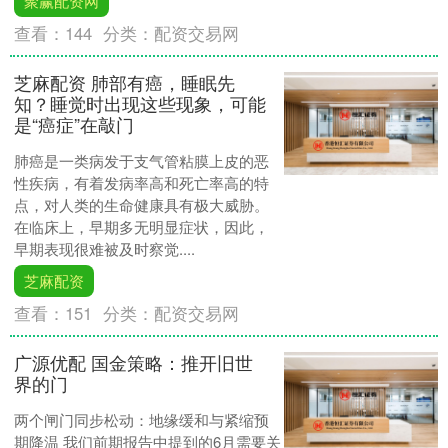
聚赢配资网
查看：
144
分类：
配资交易网
芝麻配资 肺部有癌，睡眠先
知？睡觉时出现这些现象，可能
是“癌症”在敲门
肺癌是一类病发于支气管粘膜上皮的恶
性疾病，有着发病率高和死亡率高的特
点，对人类的生命健康具有极大威胁。
在临床上，早期多无明显症状，因此，
早期表现很难被及时察觉....
芝麻配资
查看：
151
分类：
配资交易网
广源优配 国金策略：推开旧世
界的门
两个闸门同步松动：地缘缓和与紧缩预
期降温 我们前期报告中提到的6月需要关