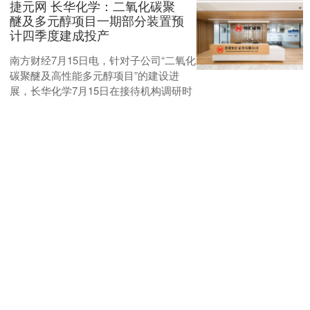
捷元网 长华化学：二氧化碳聚
醚及多元醇项目一期部分装置预
计四季度建成投产
南方财经7月15日电，针对子公司“二氧化
碳聚醚及高性能多元醇项目”的建设进
展，长华化学7月15日在接待机构调研时
表示，该项目分期建设，先建成先投
产，其中一期项目....
捷元网
查看：
90
分类：
配资交易网
德恒财富 2025年7月17日（农历
六月廿三）：老黄历里的“避坑
指南”_朋友_太阳雨_夏天
今儿啥日子？先给时间“对个暗号” 今天是
公历2025年7月17日，星期四，农历六月
廿三。按老辈人说法，这天的“干支”是乙
巳年癸未月丁亥日——听起来像密码，