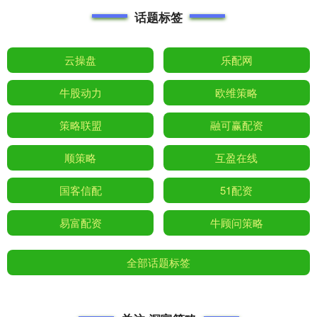
话题标签
云操盘
乐配网
牛股动力
欧维策略
策略联盟
融可赢配资
顺策略
互盈在线
国客信配
51配资
易富配资
牛顾问策略
全部话题标签