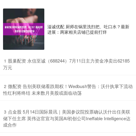
溢诚优配 厨师在锅里洗扫把、吐口水？最新
进展：两家相关店铺已提前打烊
​股巢配资 永信至诚（688244）7月11日主力资金净卖出62185
1
万元
​微配资 告别美联储看跌期权！Wedbush警告：沃什执掌下流动
2
性红利将终结 未来数月美股或面临动荡
​点金股 5月14日国际晨讯｜美国参议院投票确认沃什出任美联
3
储下任主席 英伟达官宣与英国AI初创公司Ineffable Intelligence达
成合作