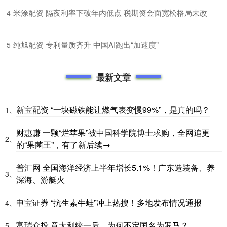
​米涂配资 隔夜利率下破年内低点 税期资金面宽松格局未改
4
​纯旭配资 专利量质齐升 中国AI跑出“加速度”
5
最新文章
新宝配资 “一块磁铁能让燃气表变慢99%”，是真的吗？
1、
财惠赚 一颗“烂苹果”被中国科学院博士求购，全网追更
2、
的“果菌王”，有了新后续→
普汇网 全国海洋经济上半年增长5.1%！广东造装备、养
3、
深海、游艇火
申宝证券 “抗生素牛蛙”冲上热搜！多地发布情况通报
4、
富瑞众投 意大利统一后，为何不定国名为罗马？
5、