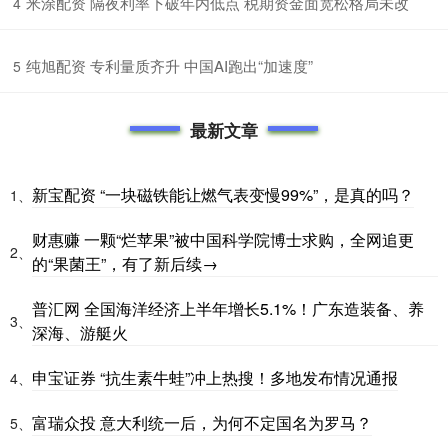
​米涂配资 隔夜利率下破年内低点 税期资金面宽松格局未改
4
​纯旭配资 专利量质齐升 中国AI跑出“加速度”
5
最新文章
新宝配资 “一块磁铁能让燃气表变慢99%”，是真的吗？
1、
财惠赚 一颗“烂苹果”被中国科学院博士求购，全网追更
2、
的“果菌王”，有了新后续→
普汇网 全国海洋经济上半年增长5.1%！广东造装备、养
3、
深海、游艇火
申宝证券 “抗生素牛蛙”冲上热搜！多地发布情况通报
4、
富瑞众投 意大利统一后，为何不定国名为罗马？
5、