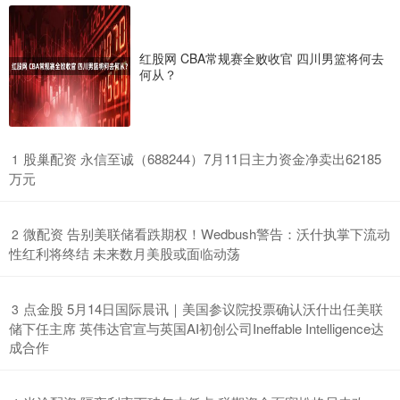
红股网 CBA常规赛全败收官 四川男篮将何去
何从？
​股巢配资 永信至诚（688244）7月11日主力资金净卖出62185
1
万元
​微配资 告别美联储看跌期权！Wedbush警告：沃什执掌下流动
2
性红利将终结 未来数月美股或面临动荡
​点金股 5月14日国际晨讯｜美国参议院投票确认沃什出任美联
3
储下任主席 英伟达官宣与英国AI初创公司Ineffable Intelligence达
成合作