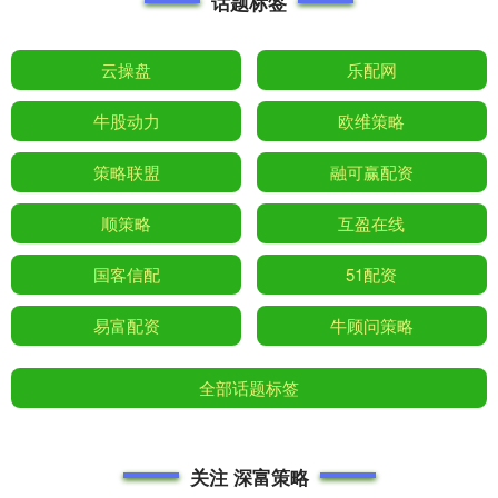
话题标签
云操盘
乐配网
牛股动力
欧维策略
策略联盟
融可赢配资
顺策略
互盈在线
国客信配
51配资
易富配资
牛顾问策略
全部话题标签
关注 深富策略