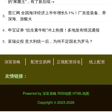
的“果菌王”，有了新后续→
普汇网 全国海洋经济上半年增长5.1%！广东造装备、养
3、
深海、游艇火
申宝证券 “抗生素牛蛙”冲上热搜！多地发布情况通报
4、
富瑞众投 意大利统一后，为何不定国名为罗马？
5、
深富策略
配资交易网
正规配资排名
线上配资
友情链接：
Powered by
深富策略
RSS地图
HTML地图
Copyright
© 2023-2026