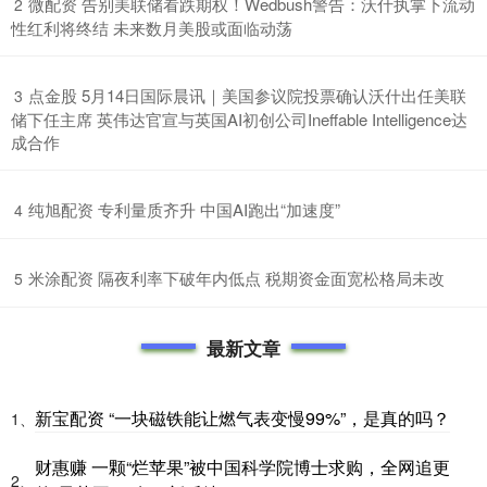
​微配资 告别美联储看跌期权！Wedbush警告：沃什执掌下流动
2
性红利将终结 未来数月美股或面临动荡
​点金股 5月14日国际晨讯｜美国参议院投票确认沃什出任美联
3
储下任主席 英伟达官宣与英国AI初创公司Ineffable Intelligence达
成合作
​纯旭配资 专利量质齐升 中国AI跑出“加速度”
4
​米涂配资 隔夜利率下破年内低点 税期资金面宽松格局未改
5
最新文章
新宝配资 “一块磁铁能让燃气表变慢99%”，是真的吗？
1、
财惠赚 一颗“烂苹果”被中国科学院博士求购，全网追更
2、