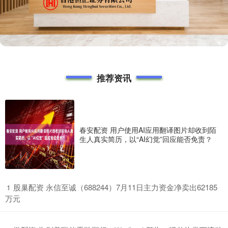
推荐资讯
春安配资 用户使用AI应用翻译图片却收到陌
生人真实简历，以“AI幻觉”回应能否免责？
​股巢配资 永信至诚（688244）7月11日主力资金净卖出62185
1
万元