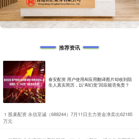
推荐资讯
春安配资 用户使用AI应用翻译图片却收到陌
生人真实简历，以“AI幻觉”回应能否免责？
​股巢配资 永信至诚（688244）7月11日主力资金净卖出62185
1
万元