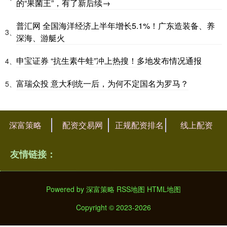
的“果菌王”，有了新后续→
普汇网 全国海洋经济上半年增长5.1%！广东造装备、养
3、
深海、游艇火
申宝证券 “抗生素牛蛙”冲上热搜！多地发布情况通报
4、
富瑞众投 意大利统一后，为何不定国名为罗马？
5、
深富策略
配资交易网
正规配资排名
线上配资
友情链接：
Powered by
深富策略
RSS地图
HTML地图
Copyright
© 2023-2026