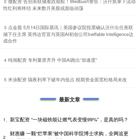
​微配资 告别美联储看跌期权！Wedbush警告：沃什执掌下流动
2
性红利将终结 未来数月美股或面临动荡
​点金股 5月14日国际晨讯｜美国参议院投票确认沃什出任美联
3
储下任主席 英伟达官宣与英国AI初创公司Ineffable Intelligence达
成合作
​纯旭配资 专利量质齐升 中国AI跑出“加速度”
4
​米涂配资 隔夜利率下破年内低点 税期资金面宽松格局未改
5
最新文章
新宝配资 “一块磁铁能让燃气表变慢99%”，是真的吗？
1、
财惠赚 一颗“烂苹果”被中国科学院博士求购，全网追更
2、